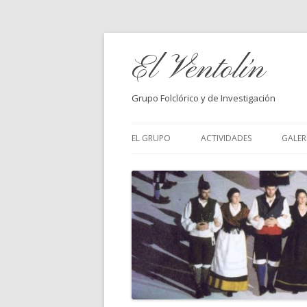
El Ventolín
Grupo Folclórico y de Investigación
EL GRUPO
ACTIVIDADES
GALER
CART
FOLC
MATA
FOLC
FELI
VEN