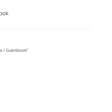
OS
book
tas / Guestbook
”